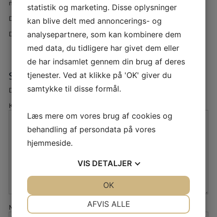
mølle princippet.
statistik og marketing. Disse oplysninger
Du kan her se et
foreløbigt program
.
kan blive delt med annoncerings- og
analysepartnere, som kan kombinere dem
Der tages forbehold for ændringer.
med data, du tidligere har givet dem eller
de har indsamlet gennem din brug af deres
tjenester. Ved at klikke på 'OK' giver du
SKRIV ET SVAR
samtykke til disse formål.
Din e-mailadresse vil ikke blive publiceret.
Kommentar
Læs mere om vores brug af cookies og
behandling af persondata på vores
hjemmeside.
VIS
DETALJER
JA
NEJ
OK
JA
NEJ
NØDVENDIGE
PRÆFERENCER
AFVIS ALLE
Navn