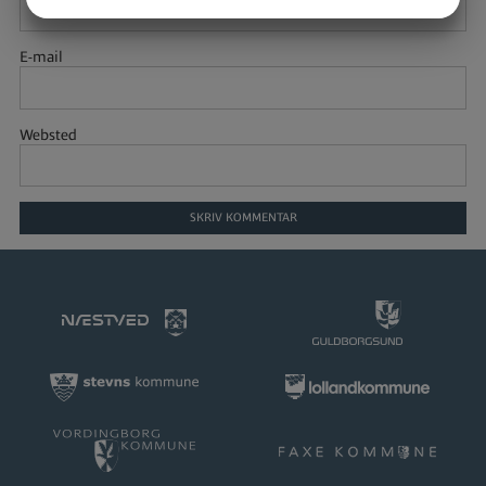
JA
NEJ
JA
NEJ
MARKETING
STATISTIK
E-mail
Websted