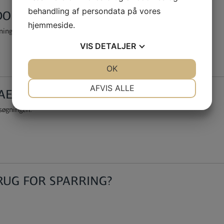
behandling af persondata på vores
T DOKUMENT
hjemmeside.
ningsskema, når du er klar.
VIS
DETALJER
JA
NEJ
OK
JA
NEJ
NØDVENDIGE
PRÆFERENCER
AFVIS ALLE
AET
JA
NEJ
JA
NEJ
nsøgningen.
MARKETING
STATISTIK
RUG FOR SPARRING?