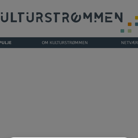
PULJE
OM KULTURSTRØMMEN
NETVÆR