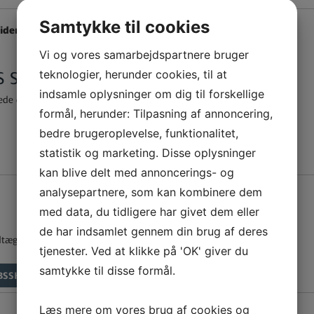
Samtykke til cookies
der vi dig trin for trin:
Vi og vores samarbejdspartnere bruger
teknologier, herunder cookies, til at
S SPØRGSMÅL
indsamle oplysninger om dig til forskellige
ede dig i ro og mag.
formål, herunder: Tilpasning af annoncering,
bedre brugeroplevelse, funktionalitet,
statistik og marketing. Disse oplysninger
kan blive delt med annoncerings- og
analysepartnere, som kan kombinere dem
med data, du tidligere har givet dem eller
de har indsamlet gennem din brug af deres
tægter og udgifter.
tjenester. Ved at klikke på 'OK' giver du
samtykke til disse formål.
BSSKABELON (DOWNLOAD)
Læs mere om vores brug af cookies og