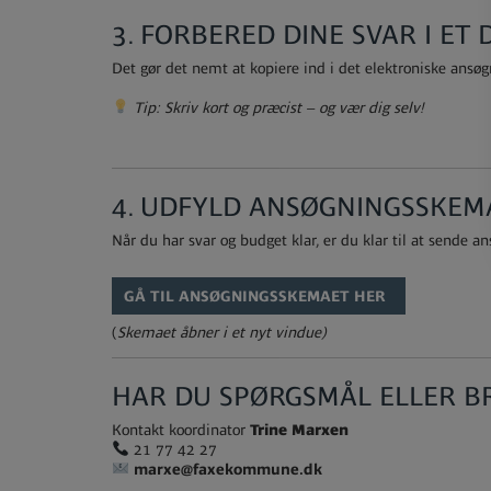
3. FORBERED DINE SVAR I E
Det gør det nemt at kopiere ind i det elektroniske ansøg
Tip: Skriv kort og præcist – og vær dig selv!
4. UDFYLD ANSØGNINGSSKEM
Når du har svar og budget klar, er du klar til at sende a
GÅ TIL ANSØGNINGSSKEMAET HER
(
Skemaet åbner i et nyt vindue)
HAR DU SPØRGSMÅL ELLER B
Kontakt koordinator
Trine Marxen
21 77 42 27
marxe@faxekommune.dk