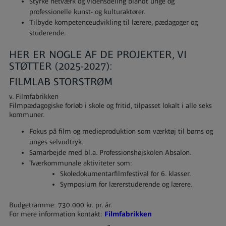
Styrke netværk og vidensdeling blandt unge og
professionelle kunst- og kulturaktører.
Tilbyde kompetenceudvikling til lærere, pædagoger og
studerende.
HER ER NOGLE AF DE PROJEKTER, VI
STØTTER (2025-2027):
FILMLAB STORSTRØM
v. Filmfabrikken
Filmpædagogiske forløb i skole og fritid, tilpasset lokalt i alle seks
kommuner.
Fokus på film og medieproduktion som værktøj til børns og
unges selvudtryk.
Samarbejde med bl.a. Professionshøjskolen Absalon.
Tværkommunale aktiviteter som:
Skoledokumentarfilmfestival for 6. klasser.
Symposium for lærerstuderende og lærere.
Budgetramme: 730.000 kr. pr. år.
For mere information kontakt:
Filmfabrikken