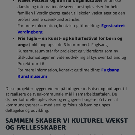
Waves Festival og Børn & Ungeindsatser
er unikke
danske og internationale scenekunstoplevelser for hele
familien i Vordingborgs gader, til skoler, vækstlaget og den
professionelle scenekunstbranche.
For mere information, kontakt og tilmelding:
Egnsteatret
Vordingborg
Frie fugle – en kunst- og kulturfestival for børn og
unge
(inkl. pop-ups i de 6 kommuner). Fuglsang
Kunstmuseum står for projektet og viderefører som ny
tilskudsmodtager en videreudvikling af Lys over Lolland og
Projektrum 16.
For mere information, kontakt og tilmelding:
Fuglsang
Kunstmuseum
Disse projekter bygger videre på tidligere indsatser og bidrager til
at realisere de tværkommunale mål i samarbejdsaftalen. De
skaber kulturelle oplevelser og engagerer borgere på tværs af
kommunegrænser – med særligt fokus på børn og unges
deltagelse og udvikling.
SAMMEN SKABER VI KULTUREL VÆKST
OG FÆLLESSKABER