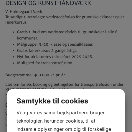
DESIGN OG KUNSTHÅNDVÆRK
V. Holmegaard Værk
To særligt tilrettelagte værkstedsforløb for grundskoleklasser og ét
lærerkursus.
Gratis tilbud om værkstedsforløb til grundskoler i alle 6
kommuner.
Målgruppe: 3.-10. klasse og specialklasser.
Gratis lærerkursus 2 gange årligt.
Nyt forløb lanceres i skoleåret 2025-2026.
Mulighed for transportrefusion.
Budgetramme: 400.000 kr. pr. år.
Læs om forløb, booking og betingelser for transportrefusion under
KULTURSTRØMMENS forløb på Holmegaards
hjemmeside:
Holmegaard Værk
Samtykke til cookies
GNIST FESTIVAL
Vi og vores samarbejdspartnere bruger
V. Foreningen GNIST & Stevns Kommune
Ungdommens kunst- og kulturfestival ved Stevns Fyr – af unge, for
teknologier, herunder cookies, til at
unge.
indsamle oplysninger om dig til forskellige