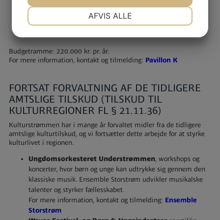
Netværk og sparring for unge talenter på vej ind i det
professionelle liv.
NØDVENDIGE
PRÆFERENCER
AFVIS ALLE
Øger bevidstheden om regionens scenekunstmuligheder.
FLASH! 2025 finder sted den 18.-19. april 2026
JA
NEJ
JA
NEJ
.
MARKETING
STATISTIK
Budgetramme: 220.000 kr. pr. år.
For mere information, kontakt og tilmelding:
Pavillon K
FORTSAT FORVALTNING AF DE TIDLIGERE
AMTSLIGE TILSKUD (TILSKUD TIL
KULTURREGIONER FL § 21.11.36)
Kulturstrømmen har i mange år forvaltet midler fra de tidligere
amtslige kulturtilskud, og vi fortsætter dette arbejde for at styrke
kulturlivet i regionen.
Ungdomsorkesteret Understrømmen
, workshops og
koncerter, hvor børn og unge kan udtrykke sig gennem den
klassiske musik. Ensemble Storstrøm udvikler musikalske
talenter og styrker fællesskabet.
For mere information, kontakt og tilmelding:
Ensemble
Storstrøm