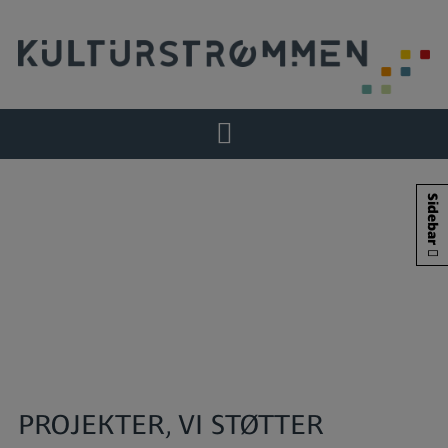
Hop
til
indholdet
Sidebar
PROJEKTER, VI STØTTER