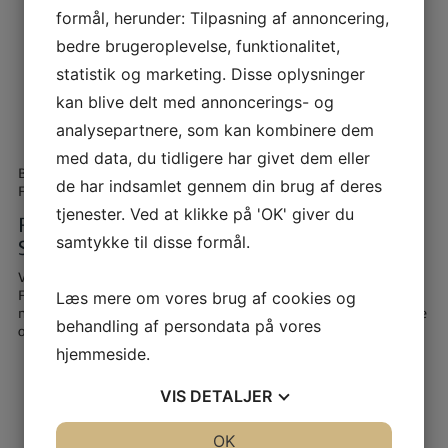
Afholdes årligt.
GNIST 2026 fra
15. – 17. maj
for unge
formål, herunder: Tilpasning af annoncering,
mellem 15 og 25 år.
bedre brugeroplevelse, funktionalitet,
Trygge rammer for den første koncert, digtoplæsning eller
kunstudstilling mm.
statistik og marketing. Disse oplysninger
Frivillighed, fællesskab og unge i styregrupperne.
kan blive delt med annoncerings- og
En dannelsesplatform, der fremmer respekt og
analysepartnere, som kan kombinere dem
mangfoldighed.
med data, du tidligere har givet dem eller
Budgetramme: 300.000 kr. pr. år.
de har indsamlet gennem din brug af deres
For mere information, kontakt og tilmelding:
GNIST Festival
tjenester. Ved at klikke på 'OK' giver du
REGIONALT VÆKSTCENTER FOR
samtykke til disse formål.
SCENEKUNST I PAVILLON K
V. Egnsteatret i Vordingborg
FLASH! ung scenekunstfestival, Turboworkshops og
Læs mere om vores brug af cookies og
netværksaktiviteter skaber et levende scenekunstcentrum for unge
behandling af persondata på vores
og professionelle.
hjemmeside.
Regionalt vækstcenter, der styrker den scenekunstneriske
fødekæde.
VIS
DETALJER
Mødesteder for unge og professionelle til idéudveksling og
gensidig inspiration.
JA
NEJ
OK
JA
NEJ