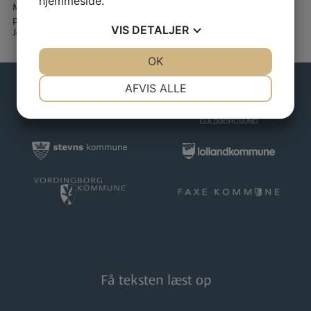
hjemmeside.
Min&DinCoronabobbel er et indslag udviklet delvist under
projektet
FællesVærk og Fyr Den Auf
, ved Filmfabrikken Møn v/
VIS
DETALJER
Jeppe Jungersen og Billedskolen Storstrøm v/ Sigrid Abrahamsen.
JA
NEJ
OK
JA
NEJ
NØDVENDIGE
PRÆFERENCER
AFVIS ALLE
JA
NEJ
JA
NEJ
MARKETING
STATISTIK
Få teksten læst op