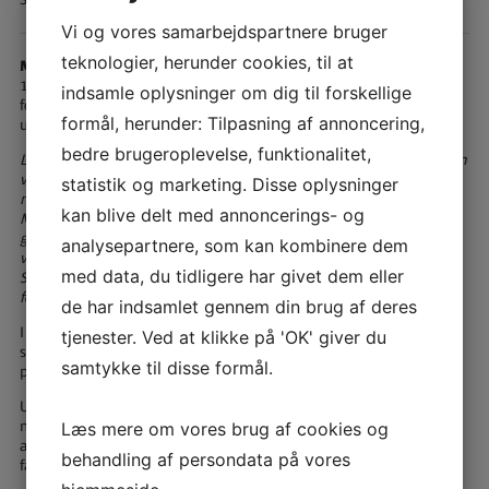
Vi og vores samarbejdspartnere bruger
teknologier, herunder cookies, til at
Min&DinCoronabobbel
var for alle børn og unge mellem 3 og
15 år, der havde lyst til at udtrykke sig kreativt. De var med til at
indsamle oplysninger om dig til forskellige
fortælle en fælles historie om, hvordan det er at være barn og ung
formål, herunder: Tilpasning af annoncering,
under corona.
bedre brugeroplevelse, funktionalitet,
Lige nu laver vi uendelig mange ting uden vores venner, og selvom
vi er sammen med vores familier, kan det være svært at være så
statistik og marketing. Disse oplysninger
meget alene. Det er vores håb, at børn og unge med
kan blive delt med annoncerings- og
MinCoronaBobbel, kan være med til at skabe et fælles bånd og
give udtryk for både de gode og de svære følelser og på den måde
analysepartnere, som kan kombinere dem
vise hinanden at, man ikke er alene med alle de mange tanker. (-
med data, du tidligere har givet dem eller
Sigrid Abrahamsen leder Talentskolen/Billedskolen Storstrøm,
februar 2021)
de har indsamlet gennem din brug af deres
I løbet af februar deltog en række børn og unge i projektet. Du kan
tjenester. Ved at klikke på 'OK' giver du
se resultatet af fællesværkerne, små fælleskabte film
samtykke til disse formål.
på
www.ungdommensdokumenta.dk
Under betegnelsen Fællesværk samles forskellige kunstarter, som
musik, billedkunst, teater og film og sætter fokus på det at møde
Læs mere om vores brug af cookies og
andre kreative børn og unge og skabe noget vildt og kunstnerisk i
behandling af persondata på vores
fællesskab. Der kommer workshops i efteråret.