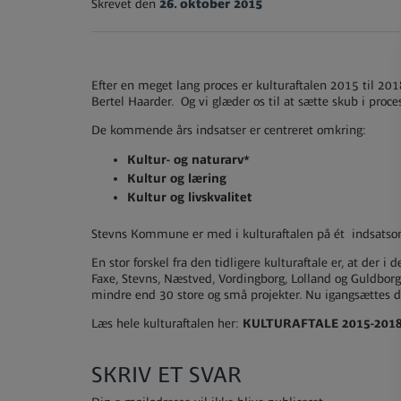
Skrevet den
26. oktober 2015
Efter en meget lang proces er kulturaftalen 2015 til 20
Bertel Haarder. Og vi glæder os til at sætte skub i proce
De kommende års indsatser er centreret omkring:
Kultur- og naturarv*
Kultur og læring
Kultur og livskvalitet
Stevns Kommune er med i kulturaftalen på ét indsatsomr
En stor forskel fra den tidligere kulturaftale er, at der
Faxe, Stevns, Næstved, Vordingborg, Lolland og Guldborg
mindre end 30 store og små projekter. Nu igangsættes de
Læs hele kulturaftalen her:
KULTURAFTALE 2015-20
SKRIV ET SVAR