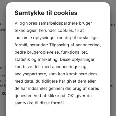
Samtykke til cookies
Vi og vores samarbejdspartnere bruger
18 endelig godkendt og underskrevet af både politikere og Kulturminister
ssen, når vi udvikler nyt på kulturområdet.
teknologier, herunder cookies, til at
indsamle oplysninger om dig til forskellige
formål, herunder: Tilpasning af annoncering,
bedre brugeroplevelse, funktionalitet,
statistik og marketing. Disse oplysninger
kan blive delt med annoncerings- og
åde. Se mere om de tre indsatser ved at klikke på linkene.
analysepartnere, som kan kombinere dem
 i de kommende år fokuseres på større strukturelle samarbejder imellem
med data, du tidligere har givet dem eller
sund kommuner. I den tidligere kulturaftale blev der gennemført ikke
r langt færre, men store projekter, der involverer alle aftalekommuner.
de har indsamlet gennem din brug af deres
18 KULTURREGION STORSTRØM
tjenester. Ved at klikke på 'OK' giver du
samtykke til disse formål.