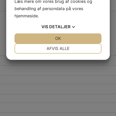
Læs mere om vores brug af cookies og
behandling af persondata på vores
hjemmeside.
VIS
DETALJER
JA
NEJ
OK
JA
NEJ
NØDVENDIGE
PRÆFERENCER
AFVIS ALLE
JA
NEJ
JA
NEJ
MARKETING
STATISTIK