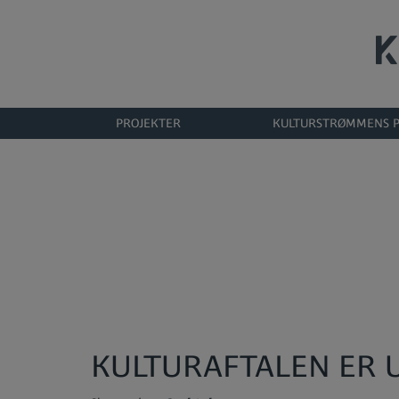
Hop
til
indholdet
PROJEKTER
KULTURSTRØMMENS P
KULTURAFTALEN ER 