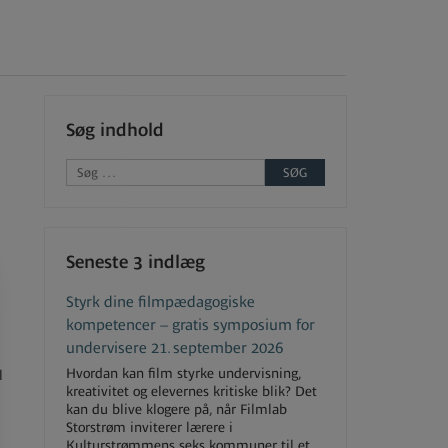
Søg indhold
Seneste 3 indlæg
Styrk dine filmpædagogiske
kompetencer – gratis symposium for
undervisere 21. september 2026
Hvordan kan film styrke undervisning,
l
kreativitet og elevernes kritiske blik? Det
kan du blive klogere på, når Filmlab
Storstrøm inviterer lærere i
Kulturstrømmens seks kommuner til et