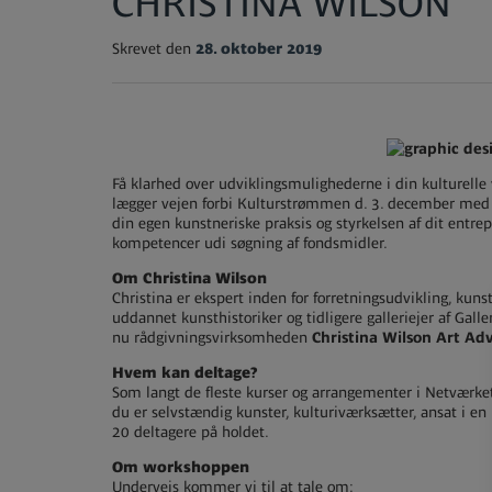
CHRISTINA WILSON
Skrevet den
28. oktober 2019
Få klarhed over udviklingsmulighederne i din kulturelle 
lægger vejen forbi Kulturstrømmen d. 3. december med
din egen kunstneriske praksis og styrkelsen af dit entre
kompetencer udi søgning af fondsmidler.
Om Christina Wilson
Christina er ekspert inden for forretningsudvikling, kuns
uddannet kunsthistoriker og tidligere galleriejer af Galle
nu rådgivningsvirksomheden
Christina Wilson Art Adv
Hvem kan deltage?
Som langt de fleste kurser og arrangementer i Netværke
du er selvstændig kunster, kulturiværksætter, ansat i en 
20 deltagere på holdet.
Om workshoppen
Undervejs kommer vi til at tale om: