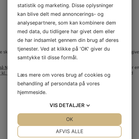
statistik og marketing. Disse oplysninger
kan blive delt med annoncerings- og
analysepartnere, som kan kombinere dem
med data, du tidligere har givet dem eller
de har indsamlet gennem din brug af deres
tjenester. Ved at klikke på 'OK' giver du
e skrive en (fiktiv) fondsansøgning, som vi hjælper hinanden med at give
samtykke til disse formål.
på Nykøbing F. Rådhus, Parkvej 37, 4800 Nykøbing F.
. Herudover er der e
 kl. 15 – 18.30
, også på Nykøbing F. Rådhus. Vi sørger for et let måltid
Læs mere om vores brug af cookies og
behandling af persondata på vores
hjemmeside.
VIS
DETALJER
JA
NEJ
OK
JA
NEJ
NØDVENDIGE
PRÆFERENCER
AFVIS ALLE