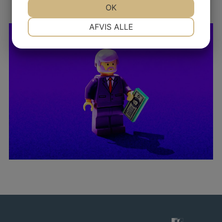
JA
NEJ
OK
JA
NEJ
NØDVENDIGE
PRÆFERENCER
AFVIS ALLE
JA
NEJ
JA
NEJ
MARKETING
STATISTIK