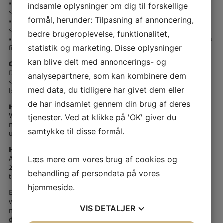
• Arbejde med din egen projektidé og bygge en kernefortælling op
indsamle oplysninger om dig til forskellige
som første skridt
formål, herunder: Tilpasning af annoncering,
• Vurdere en rigtig ansøgning og tage stilling til, om den skal have
støtte eller ej
bedre brugeroplevelse, funktionalitet,
• Lære mange forskellige fonde og puljer at kende – og hvordan du
statistik og marketing. Disse oplysninger
finder dem
kan blive delt med annoncerings- og
Om Dennis Hørmann
Dennis Hørmann har arbejdet professionelt med fundraising de
analysepartnere, som kan kombinere dem
seneste 10 år. Han er forfatter til ”Håndbog i fundraising” og står
med data, du tidligere har givet dem eller
bag Danmarks største fundraising-portal, Fonde.dk.
de har indsamlet gennem din brug af deres
Hvordan og hvornår foregår online-kurset?
Workshoppen afholdes over Zoom og finder sted tirsdag d. 3.
tjenester. Ved at klikke på 'OK' giver du
november kl. 15:00 – 19:00. Der vil være både online
samtykke til disse formål.
undervisning og -gruppearbejde.
Hvem kan deltage?
Alle medlemmer af Netværket Kulturstrømmen. Der er plads til
Læs mere om vores brug af cookies og
20 personer på holdet, og tilmelding til kurset foregår ud fra først-
behandling af persondata på vores
til-mølle-princippet.
hjemmeside.
Er du tilmeldt, og har du alligevel ikke mulighed for at deltage, vil
vi bede dig skrive til Sekretariatet for Kulturregionen hurtigst
VIS
DETALJER
muligt på
ricke@faxekommune.dk
, så en anden kan få glæde af
din plads.