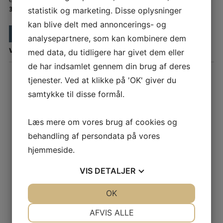
31.december 2026.
statistik og marketing. Disse oplysninger
kan blive delt med annoncerings- og
LÆS PULJEKRITERIERNE OG ANSØG HER
analysepartnere, som kan kombinere dem
Vi glæder os til at høre fra dig.
med data, du tidligere har givet dem eller
de har indsamlet gennem din brug af deres
tjenester. Ved at klikke på 'OK' giver du
samtykke til disse formål.
Læs mere om vores brug af cookies og
behandling af persondata på vores
hjemmeside.
VIS
DETALJER
JA
NEJ
OK
JA
NEJ
Stemningsfoto fra
EmpowerFest
i Store Musse
NØDVENDIGE
PRÆFERENCER
AFVIS ALLE
i august 2025. EmpowerFest samlede unge om