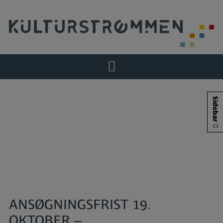
Hop
til
indholdet
Sidebar
ANSØGNINGSFRIST 19.
OKTOBER –