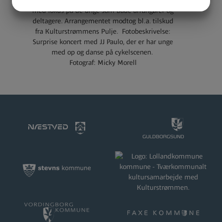
kunst, kultur, bæredygtighed og fællesskab –
JA
NEJ
JA
NEJ
med fokus på de unge som både arrangører og
MARKETING
STATISTIK
deltagere. Arrangementet modtog bl.a. tilskud
fra Kulturstrømmens Pulje. Fotobeskrivelse:
Surprise koncert med JJ Paulo, der er har unge
med op og danse på cykelscenen.
Fotograf: Micky Morell